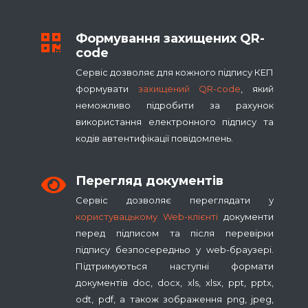
Формування захищених QR-
code
Сервіс дозволяє для кожного підпису КЕП
формувати
захищений QR-code
, який
неможливо підробити за рахунок
використання електронного підпису та
кодів автентифікації повідомлень.
Перегляд документів
Сервіс дозволяє переглядати у
користувацькому Web-клієнті
документи
перед підписом та після перевірки
підпису безпосередньо у web-браузері.
Підтримуються наступні формати
документів doc, docx, xls, xlsx, ppt, pptx,
odt, pdf, а також зображення png, jpeg,