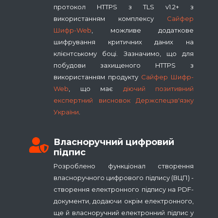
протокол HTTPS з TLS v1.2+ з
використанням комплексу
Сайфер
Шифр-Web
, можливе додаткове
шифрування критичних даних на
клієнтському боці. Зазначимо, що для
побудови захищеного HTTPS з
використанням продукту
Сайфер Шифр-
Web
, що має
діючий позитивний
експертний висновок Держспецзв'язку
України
.
Власноручний цифровий
підпис
Розроблено функціонал створення
власноручного цифрового підпису (ВЦП) -
створення електронного підпису на PDF-
документи, додаючи окрім електронного,
ще й власноручний електронний підпис у