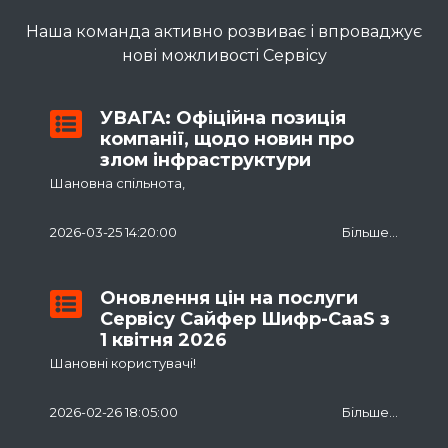
Наша команда активно розвиває і впроваджує
нові можливості Сервісу
УВАГА: Офіційна позиція
компанії, щодо новин про
злом інфраструктури
Шановна спільнота,
Сьогодні в мережі Інтернет поширюється
2026-03-25 14:20:00
Більше...
інформація про нібито злом інфраструктури
компанії «Сайфер». Повідомляємо, що зазначена
інформація не відповідає дійсності -
Оновлення цін на послуги
Сервісу Сайфер Шифр-CaaS з
інфраструктура компанії працює у штатному
1 квітня 2026
режимі, ознак її компрометації не зафіксовано.
Шановні користувачі!
Разом з тим, зафіксовано факт компрометації
Ми повідомляємо про зміни у тарифах на послуги
облікових даних співробітника однієї з
2026-02-26 18:05:00
Більше...
Сервісу Шифр-CaaS
:
технологічних компанії, якому встановленим