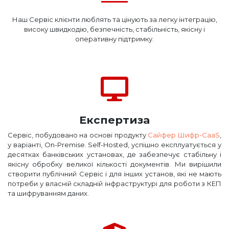
Наш Сервіс клієнти люблять та цінують за легку інтеграцію,
високу швидкодію, безпечність, стабільність, якісну і
оперативну підтримку.
Експертиза
Сервіс, побудовано на основі продукту
Сайфер Шифр-CaaS
,
у варіанті, On-Premise. Self-Hosted, успішно експлуатується у
десятках банківських установах, де забезпечує стабільну і
якісну обробку великої кількості документів. Ми вирішили
створити публічний Сервіс і для інших установ, які не мають
потреби у власній складній інфраструктурі для роботи з КЕП
та шифруванням даних.