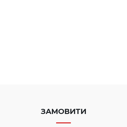
додаткові розʼяснення щодо наших продуктів,
політик безпеки та рекомендацій для ваших
процесів. Дякуємо за довіру і відповідальне
ставлення до безпеки даних.
Команда «Сайфер»
ЗАМОВИТИ