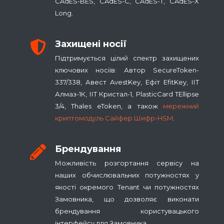
CAdES-BES, CAdES-C, CAdES-T, CAdES-X
Long.
Захищені носії
Підтримується цілий спектр захищених
ключових носіїв: Автор SecureToken-
337/338, Авест AvestKey, Ефіт EfitKey, ІІТ
Алмаз-1К, ІІТ Кристал-1, PlasticCard TEllipse
3/4, Thales eToken, а також
мережний
криптомодуль Сайфер Шифр-HSM
.
Брендування
Можливість розгортання сервісу на
наших обчислювальних потужностях у
якості окремого Tenant чи потужностях
Замовника, що дозволяє виконати
брендування користувацького
інтерфейсу для Замовника.