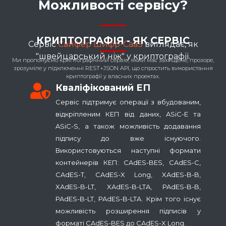
Можливості сервісу?
КРИПТОГРАФІЯ - ЯК СЕРВІС
Сервіс
Сайфер Шифр-CaaS
виглядає, як
"швейцарський ніж" у криптографії.
Ми пропонуємо криптографічний сервіс, який має захищене, прозоре,
зрозуміле у підключенні REST+JSON API, що спростить використання
криптографії у власних проектах.
Кваліфікований ЕП
Сервіс підтримує операції з вбудованим,
відкріпленим КЕП від даних, ASiC-E та
ASiC-S, а також можливість додавання
підпису до вже існуючого.
Використовуються наступні формати
контейнерів КЕП: CAdES-BES, CAdES-C,
CAdES-T, CAdES-X Long, XAdES-B-B,
XAdES-B-LT, XAdES-B-LTA, PAdES-B-B,
PAdES-B-LT, PAdES-B-LTA. Крім того існує
можливість розширення підписів у
форматі CAdES-BES до CAdES-X Long.