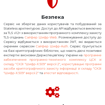
Безпека
Сервіс не зберігає даних користувачів та побудований за
Stateless архітектурою. Доступ до API відбувається виключно
за TLS v1.2+ з використанням програмного комплексу захисту
TLS-з'єднань
Сайфер Шифр-Web
. Розмежування доступу до
Сервісу відбувається з використанням JWT, які видаються
окремим сервісом
Сайфер Шифр-Auth
. Сервіс ґрунтується
на базі криптографічних бібліотек, що мають діючі позитивні
експертні висновки Держспецзв'язку України на
програмне
забезпечення програмно-технічного комплексу ЦСК зі
складу "СКЗІ "Шифр-Х.509" версії 2"
,
користувацькі програмні
засоби криптографічного захисту інформації зі складу "СКЗІ
"Шифр-Х.509" версії 2"
та
атестат відповідності
.