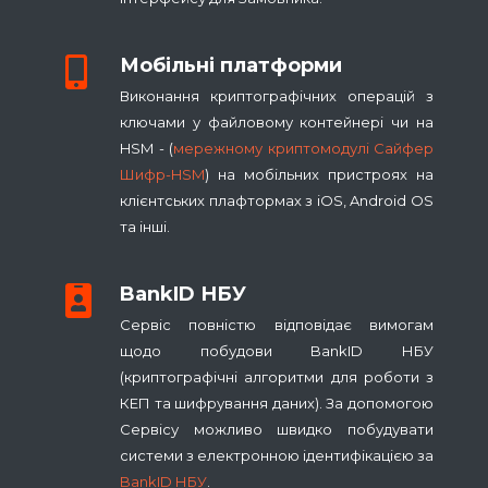
Мобільні платформи
Виконання криптографічних операцій з
ключами у файловому контейнері чи на
HSM - (
мережному криптомодулі Сайфер
Шифр-HSM
) на мобільних пристроях на
клієнтських плафтормах з iOS, Android OS
та інші.
BankID НБУ
Сервіс повністю відповідає вимогам
щодо побудови BankID НБУ
(криптографічні алгоритми для роботи з
КЕП та шифрування даних). За допомогою
Сервісу можливо швидко побудувати
системи з електронною ідентифікацією за
BankID НБУ
.