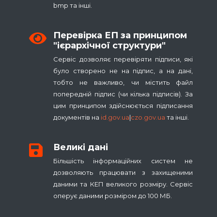
bmp та інші.
Перевірка ЕП за принципом
"ієрархічної структури"
Сервіс дозволяє перевіряти підписи, які
було створено не на підпис, а на дані,
тобто не важливо, чи містить файл
попередній підпис (чи кілька підписів). За
цим принципом здійснюється підписання
документів на
id.gov.ua
|
czo.gov.ua
та інші.
Великі дані
Більшість інформаційних систем не
дозволяють працювати з захищеними
даними та КЕП великого розміру. Сервіс
оперує даними розміром до 100 МБ.