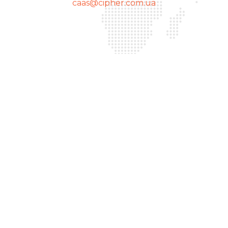
середовищі;
caas@cipher.com.ua
платформи. Тепер ви можете бути впевнені, що
дивну поведінку програм або мережевих
ваші документи підписані на найвищому рівні
зʼєднань;
безпеки та відповідно до всіх вимог.
просимо Вас:
Сайфер — це безпека, зручність та інновації!
негайно повідомити відділ, який
відповідальний за інформаційну безпеку або
ІТ-службу;
за потреби звернутися до відповідних
національних сервісів реагування на
кіберінциденти;
повідомити службу підтримки компанії
«Сайфер» через офіційні канали звʼязку.
Своєчасне інформування допомагає оперативно
локалізувати ризики та мінімізувати вплив
потенційних загроз.
Ми відкриті до співпраці та завжди готові надати